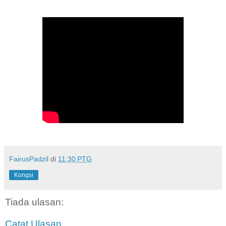
FairusPadzil
di
11:30 PTG
Kongsi
Tiada ulasan:
Catat Ulasan