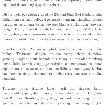
hijau berkilauan uang dijajarkan sebaris.
Dibina pada penghujung abad ke-20, seni bina Seri Perdana telah
diilhamkan daripada pelbagai pengaruh, yang menghasilkan sebuah
bangunan yang benar-benar bewatak Malaysia-Islam dan berwajah
sejagat. Paling menarik sekali, kediaman terulung di Malaysia ini
menggabungkan unsur-unsur seni bina terbaik zaman silam dan
masa kini, untuk mencipta satu warisan untuk zaman akan datang.
Reka bentuk Seri Perdana menghidupkan warisan seni bina rumah
Melayu Traditional dengan susunan ruang sebaris dikelilingi
gerbang, tingkap, pintu, beranda dan selang, ditutup oleh bumbung
limas. Reka bentuk yang juga praktikal ini mencerminkan kaitan
rapat antara unsur-unsur seni bina dan iklim tempatan yang lembap
dan bersuhu tinggi, dengan hujan lebat serta pancaran dan silau
matahari.
Tingkap, pintu, tingkap kipas, jeriji dan tingkap kekisi
membolehkan pengaliran lintang udara dalam seluruh bangunan
Seri Perdana. Bumbung yang tinggi memudahkan pengaliran air
apabila hujan lebat, manakala ujurnya yang lebar mengurangkan