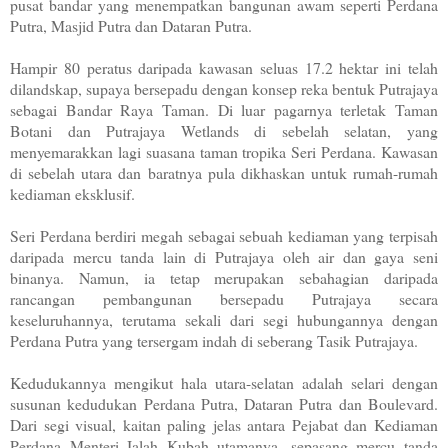
pusat bandar yang menempatkan bangunan awam seperti Perdana
Putra, Masjid Putra dan Dataran Putra.
Hampir 80 peratus daripada kawasan seluas 17.2 hektar ini telah
dilandskap, supaya bersepadu dengan konsep reka bentuk Putrajaya
sebagai Bandar Raya Taman. Di luar pagarnya terletak Taman
Botani dan Putrajaya Wetlands di sebelah selatan, yang
menyemarakkan lagi suasana taman tropika Seri Perdana. Kawasan
di sebelah utara dan baratnya pula dikhaskan untuk rumah-rumah
kediaman eksklusif.
Seri Perdana berdiri megah sebagai sebuah kediaman yang terpisah
daripada mercu tanda lain di Putrajaya oleh air dan gaya seni
binanya. Namun, ia tetap merupakan sebahagian daripada
rancangan pembangunan bersepadu Putrajaya secara
keseluruhannya, terutama sekali dari segi hubungannya dengan
Perdana Putra yang tersergam indah di seberang Tasik Putrajaya.
Kedudukannya mengikut hala utara-selatan adalah selari dengan
susunan kedudukan Perdana Putra, Dataran Putra dan Boulevard.
Dari segi visual, kaitan paling jelas antara Pejabat dan Kediaman
Perdana Menteri Ialah Kubah utamanya, sepasang mercu tanda