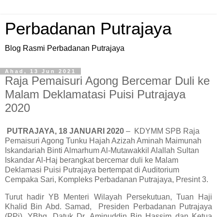
Perbadanan Putrajaya
Blog Rasmi Perbadanan Putrajaya
Ahad, 13 Jun 2021
Raja Pemaisuri Agong Bercemar Duli ke
Malam Deklamatasi Puisi Putrajaya
2020
PUTRAJAYA, 18 JANUARI 2020
–
KDYMM SPB Raja
Pemaisuri Agong
Tunku Hajah Azizah Aminah Maimunah
Iskandariah Binti Almarhum Al-Mutawakkil Alallah Sultan
Iskandar Al-Haj
berangkat bercemar duli ke Malam
Deklamasi Puisi Putrajaya bertempat di Auditorium
Cempaka Sari, Kompleks Perbadanan Putrajaya, Presint 3.
Turut hadir YB
Menteri Wilayah Persekutuan, Tuan Haji
Khalid Bin Abd. Samad,
Presiden Perbadanan Putrajaya
(PPj), YBhg. Datuk Dr. Aminuddin Bin Hassim dan Ketua