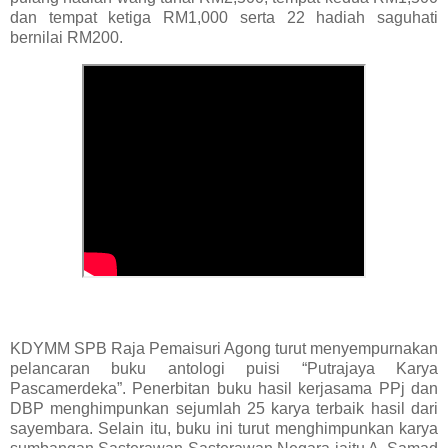
dan tempat ketiga RM1,000 serta 22 hadiah saguhati
bernilai RM200.
KDYMM SPB Raja Pemaisuri Agong turut menyempurnakan
pelancaran buku antologi puisi “Putrajaya Karya
Pascamerdeka”. Penerbitan buku hasil kerjasama PPj dan
DBP menghimpunkan sejumlah 25 karya terbaik hasil dari
sayembara. Selain itu, buku ini turut menghimpunkan karya