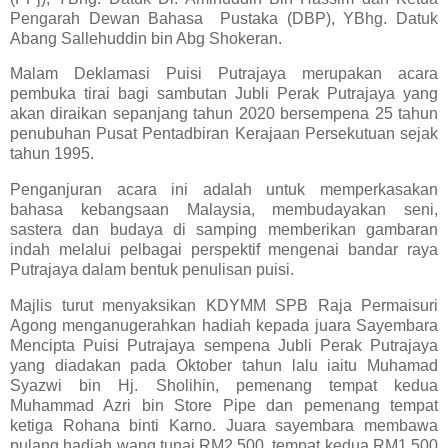
Pengarah Dewan Bahasa
Pustaka (DBP), YBhg. Datuk
Abang Sallehuddin bin Abg Shokeran.
Malam Deklamasi Puisi Putrajaya merupakan acara
pembuka tirai bagi sambutan Jubli Perak Putrajaya yang
akan diraikan sepanjang tahun 2020 bersempena 25 tahun
penubuhan Pusat Pentadbiran Kerajaan Persekutuan sejak
tahun 1995.
Penganjuran acara ini adalah untuk memperkasakan
bahasa kebangsaan Malaysia, membudayakan seni,
sastera dan budaya di samping memberikan gambaran
indah melalui pelbagai perspektif mengenai bandar raya
Putrajaya dalam bentuk penulisan puisi.
Majlis turut menyaksikan KDYMM SPB Raja Permaisuri
Agong menganugerahkan hadiah kepada juara Sayembara
Mencipta Puisi Putrajaya sempena Jubli Perak Putrajaya
yang diadakan pada Oktober tahun lalu iaitu Muhamad
Syazwi bin Hj. Sholihin, pemenang tempat kedua
Muhammad Azri bin Store Pipe dan pemenang tempat
ketiga Rohana binti Karno. Juara sayembara membawa
pulang hadiah wang tunai RM2,500, tempat kedua RM1,500